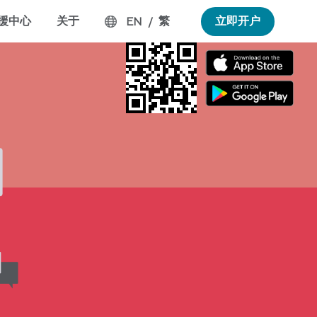
援中心
关于
繁
立即开户
EN
/