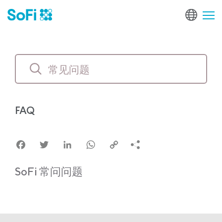
FAQ
Facebook
Twitter
LinkedIn
WhatsApp
Copy
Link
SoFi 常问问题