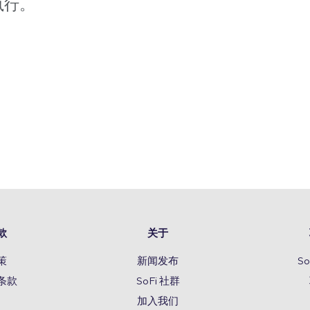
执行。
款
关于
策
新闻发布
S
条款
SoFi 社群
加入我们