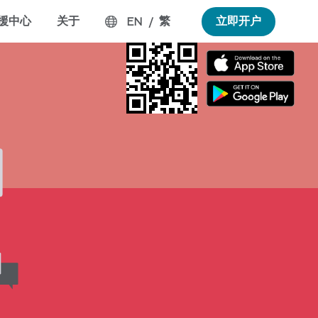
援中心
关于
繁
立即开户
EN
/