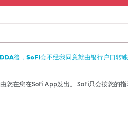
DDA後，SoFi会不经我同意就由银行户口转账
您在您在SoFi App发出。 SoFi只会按您