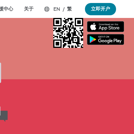
援中心
关于
繁
立即开户
EN
/