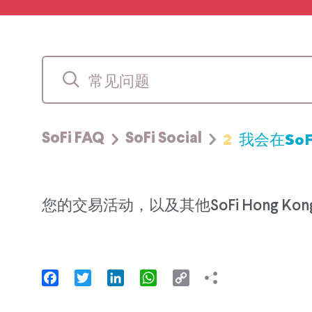
2
我会在SoF
SoFi FAQ
SoFi Social
您的交易活动，以及其他SoFi Hong
Facebook
Twitter
LinkedIn
WhatsApp
Copy
Link