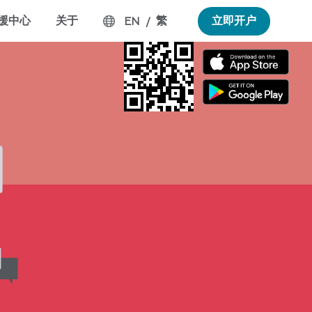
援中心
关于
繁
立即开户
EN
/