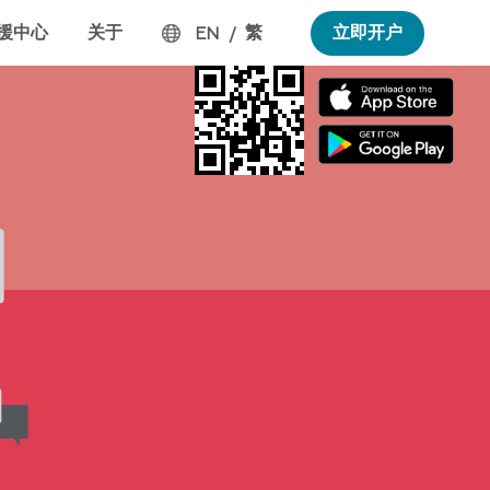
援中心
关于
繁
立即开户
EN
/