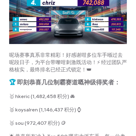
呢场赛事真系非常精彩！好感谢咁多位车手喺过去
呢段日子，为平台带嚟咁刺激既活动！⚡ 经过团队严
格核实，最终排名已经正式锁定！👑
🏆
即刻恭喜几位制霸赛道嘅神级得奖者：
🥇 hkeric (1,482,458 积分) 🚘
🥈 koysalren (1,146,437 积分) ⌚
🥉 sou (972,407 积分) 🪙