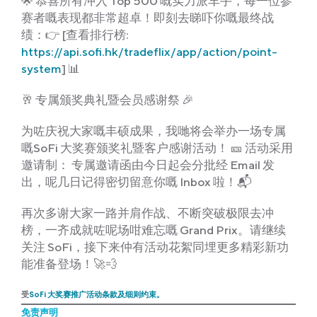
🌟 恭喜所有冲入 Top 500 嘅实力派车手，每一位参
赛者嘅表现都非常超卓！即刻去睇吓你嘅最终战
绩：👉 [查看排行榜:
https://api.sofi.hk/tradeflix/app/action/point-
system
] 📊
🥂 专属颁奖典礼暨会员感谢祭 🎉
为咗庆祝大家嘅丰硕成果，我哋将会举办一场专属
嘅SoFi 大奖赛颁奖礼暨客户感谢活动！ 🎫 活动采用
邀请制： 专属邀请函由今日起会分批经 Email 发
出，呢几日记得密切留意你嘅 Inbox 啦！📬
再次多谢大家一路并肩作战、不断突破极限去冲
榜，一齐成就咗呢场咁难忘嘅 Grand Prix。请继续
关注 SoFi，接下来仲有活动花絮同埋更多精彩新功
能准备登场！🚀💨
受
SoFi 大奖赛推广活动条款及细则约束。
免责声明