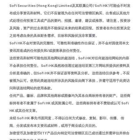
SoFi Securities (Hong Kong) Limited及其联属公司(‘SoFi HK’)可能会不时发
布或分享资讯和材料。它们不应被视为在任何司法管辖区购买、出售或以其他方
式处理任何投资工具或产品的要约、招揽、邀请、建议或推荐。 请注意，投资涉
及风险，资产的过去表现并不能保证未来的结果或回报。 投资者在作出投资决定
之前考虑自身的具体财务需求、目标和风险状况非常重要。
SoFi HK不会对资讯的完整性、可靠性和准确性作出保证，并不会对因使用本文
资讯而造成的任何损失和/或损害承担任何责任。
这些资讯和材料可能包括其他网站的超连结，SoFi HK对任何超连结网站的内容
不会承担任何责任。 SoFi HK虽然相信透过超连结至第三方网站所提供的资料及
分析是准确的，但SoFi HK并不保证该等资料及分析。 这些连结仅供参考，不应
被视为认可。使用此类超连结所涉及的风险应由阁下承担，并遵守适用于此类访
问和该连结网站的使用条款。
任何产品、徽标、品牌和其他商标或图像均为其各自商标持有者的财产。 这些商
标持有者不隶属于 SoFi HK 或其附属公司。 这些商标持有者不赞助或认可 SoFi
HK 或其任何文章。
未经 SoFi HK 事先书面同意，不得以任何方式修改、复制、影印、传播、 传
阅、分发或发布本文资讯或材料，或用于商业或公共目的。
加密货币及加密货币ETF产品仅向特定司法管辖区且已成功通过所需评估并持合