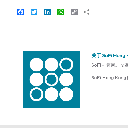
Facebook
Twitter
LinkedIn
WhatsApp
Copy
Link
关于 SoFi Hong 
SoFi – 简易。投
SoFi Hong 